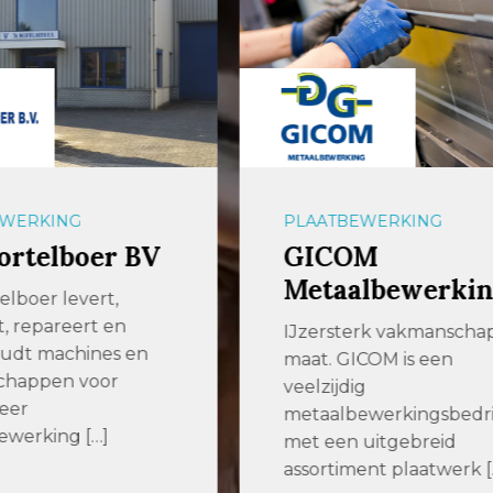
BEWERKING
BEVESTIGINGSMATERI
OM
Kobout B.V.
aalbewerking
Dé specialist in
bevestigingsmaterial
terk vakmanschap op
sinds 1979 Kobout is 
GICOM is een
dan 45 jaar een […]
dig
bewerkingsbedrijf
n uitgebreid
iment plaatwerk […]