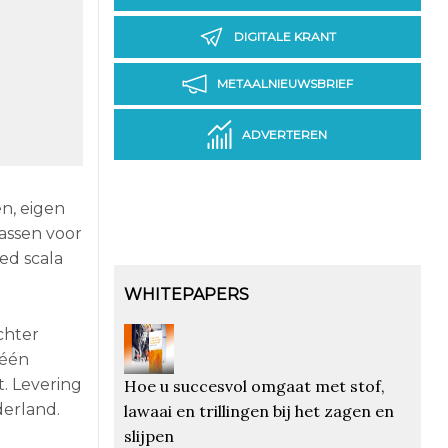
DIGITALE KRANT
METAALNIEUWSBRIEF
ADVERTEREN
en, eigen
gassen voor
ed scala
WHITEPAPERS
chter
géén
t. Levering
Hoe u succesvol omgaat met stof,
derland.
lawaai en trillingen bij het zagen en
slijpen