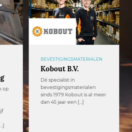
ALEN
VERSPANEN
Dormac CNC
Solutions
en
Full Service CNC Solutions
al meer
Dormac CNC Solutions is al
meer dan 70 jaar dé […]