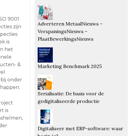
ISO 9001
Adverteren MetaalNieuws –
ties zijn
VerspaningsNieuws –
pecties
PlaatBewerkingsNieuws
k is
an het
onele
ducten- &
Marketing Benchmark 2025
el
bij onder
chappen.
Serialisatie: De basis voor de
gedigitaliseerde productie
roject
t is
lashelmen,
der
Digitaliseer met ERP-software: waar
begin je?