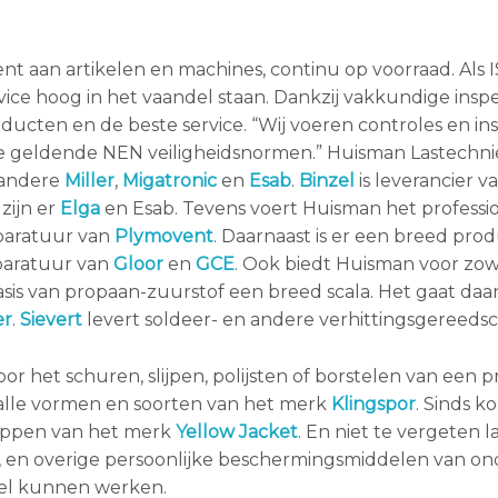
ent aan artikelen en machines, continu op voorraad. Als 
vice hoog in het vaandel staan. Dankzij vakkundige inspec
ucten en de beste service. “Wij voeren controles en ins
e geldende NEN veiligheidsnormen.” Huisman Lastechnie
 andere
Miller
,
Migatronic
en
Esab
.
Binzel
is leverancier v
zijn er
Elga
en Esab. Tevens voert Huisman het professi
paratuur van
Plymovent
. Daarnaast is er een breed pro
paratuur van
Gloor
en
GCE
. Ook biedt Huisman voor zow
asis van propaan-zuurstof een breed scala. Het gaat daar
er
.
Sievert
levert soldeer- en andere verhittingsgereeds
r het schuren, slijpen, polijsten of borstelen van een p
n alle vormen en soorten van het merk
Klingspor
. Sinds kor
appen van het merk
Yellow Jacket
. En niet te vergeten 
m, en overige persoonlijke beschermingsmiddelen van on
bel kunnen werken.