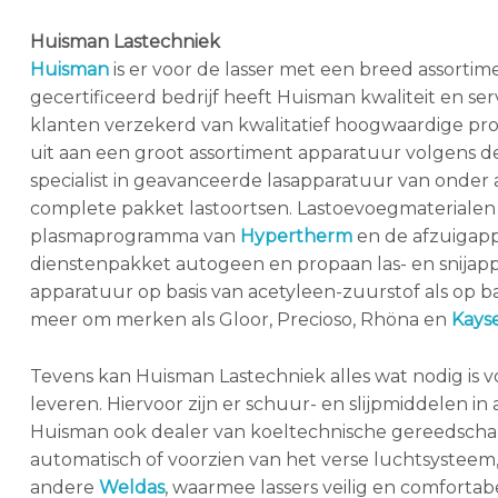
Huisman Lastechniek
Huisman
is er voor de lasser met een breed assortim
gecertificeerd bedrijf heeft Huisman kwaliteit en ser
klanten verzekerd van kwalitatief hoogwaardige prod
uit aan een groot assortiment apparatuur volgens d
specialist in geavanceerde lasapparatuur van onder
complete pakket lastoortsen. Lastoevoegmaterialen 
plasmaprogramma van
Hypertherm
en de afzuigap
dienstenpakket autogeen en propaan las- en snijap
apparatuur op basis van acetyleen-zuurstof als op b
meer om merken als Gloor, Precioso, Rhöna en
Kays
Tevens kan Huisman Lastechniek alles wat nodig is voo
leveren. Hiervoor zijn er schuur- en slijpmiddelen i
Huisman ook dealer van koeltechnische gereedsch
automatisch of voorzien van het verse luchtsystee
andere
Weldas
, waarmee lassers veilig en comforta