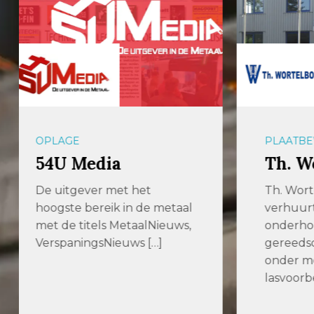
PLAATBEWERKING
PLAAT
Th. Wortelboer BV
GIC
Met
Th. Wortelboer levert,
verhuurt, repareert en
IJzers
onderhoudt machines en
maat. 
gereedschappen voor
veelzij
onder meer
metaal
lasvoorbewerking […]
met ee
assort