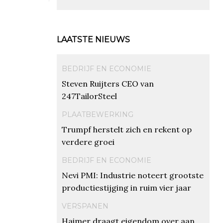
LAATSTE NIEUWS
BEDRIJF EN ECONOMIE
Steven Ruijters CEO van
247TailorSteel
PLAATBEWERKING
Trumpf herstelt zich en rekent op
verdere groei
BEDRIJF EN ECONOMIE
Nevi PMI: Industrie noteert grootste
productiestijging in ruim vier jaar
VERSPANEN
Haimer draagt eigendom over aan