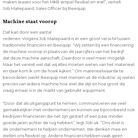
maken leasen voor het MKB simpel flexibel en snel”, vertelt
Job Maliepaard, Sales Officer bij Beequip.
Machine staat voorop
Dat kan door een aantal
redenen. Volgens Job Maliepaard is er een groot verschil tussen
traditionele financiers en Beequip: “Wij zetten bij een financiering
de machine voorop in plaats van de jaarcijfers van het bedrijf
dat deze machine aanschaft. Daardoor is veel meer mogelijk.
Maar het vereist wel dat wij alles moeten weten van het materieel,
en daar kom ik om de hoek kijken.” Om materieelwaarde te
beoordelen werkt Beequip met mensen uit de industrie: zij weten
precies van iedere machine hoe snel die slijt en hoe groot de
vraag ernaar is in de markt van gebruikt equipment.
“Door dat als uitgangspunt te nemen, communiceren we veel
gemakkelijker met ondernemers en kunnen we bijvoorbeeld ook
bedrijven financieren die net zijn gestart of een paar minder
goede jaren achter de rug hebben”, legt Job uit. “Ons doel is
de ondernemers te helpen ondernemen. We denken mee en
stellen ons flexibel op. Andere financiers hebben vaak geen