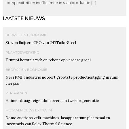
complexiteit en inefficiëntie in staalproductie […]
LAATSTE NIEUWS
BEDRIJF EN ECONOMIE
Steven Ruijters CEO van 247TailorSteel
PLAATBEWERKING
Trumpf herstelt zich en rekent op verdere groei
BEDRIJF EN ECONOMIE
Nevi PMI: Industrie noteert grootste productiestijging in ruim
vier jaar
VERSPANEN
Haimer draagt eigendom over aan tweede generatie
METAALNIEUWS EXTRA IM
Dome Auctions veilt machines, lasapparatuur, plaatstaal en
inventaris van Solex Thermal Science