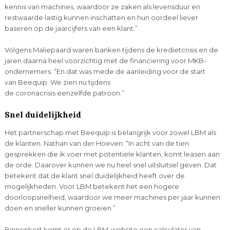
kennis van machines, waardoor ze zaken als levensduur en
restwaarde lastig kunnen inschatten en hun oordeel liever
baseren op de jaarcijfers van een klant.”
Volgens Maliepaard waren banken tijdens de kredietcrisis en de
jaren daarna heel voorzichtig met de financiering voor MKB-
ondernemers. “En dat was mede de aanleiding voor de start
van Beequip. We zien nu tijdens
de coronacrisis eenzelfde patroon.”
Snel duidelijkheid
Het partnerschap met Beequip is belangrijk voor zowel LBM als
de klanten. Nathan van der Hoeven: “In acht van de tien
gesprekken die ik voer met potentiële klanten, komt leasen aan
de orde. Daarover kunnen we nu heel snel uitsluitsel geven. Dat
betekent dat de klant snel duidelijkheid heeft over de
mogelijkheden. Voor LBM betekent het een hogere
doorloopsnelheid, waardoor we meer machines per jaar kunnen
doen en sneller kunnen groeien.”
Binnenkort komt er op de LBM-website een calculator van