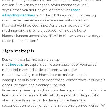
dat kan. “Dat kan zo maar drie of vier maanden duren”,
zegt Nathan van der Hoeven, oprichter van
Laser
& Bending Machines
in Dordrecht. “Die ervaring hebben wij
met diverse banken en kleinere leasemaatschappijen.
Maar dat werkt gewoon niet. Want juist in de gebruikte
machinemarkt is snelheid geboden en moet je korte
klappen kunnen geven. Eigenlijk wil je binnen een aantal dagen
duidelijkheid hebben.”
Eigen spelregels
Dat kan nu dankzij het partnerschap
met
Beequip
. Beequip is een leasemaatschappij voor zwaar
materieel in verschillende sectoren, waaronder
metaalbewerkingsmachines. Door de unieke aanpak
waarop Beequip een lease beoordeelt, komen zowel nieuwe als
gebruikte machines in aanmerking voor
financiering. Beequip is vijf jaar geleden opgericht om het MKB te
laten groeien en is inmiddels zelf uitgegroeid tot de grootste
alternatieve financier van Nederland. In de financiële
sector dus een relatief jonge hond, met een eigen werkwijze. “Wij