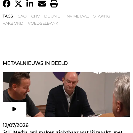
TAGS
CAO
CNV
DE UNIE
FNV METAAL
STAKING
VAKBOND
VOEDSELBANK
METAALNIEUWS IN BEELD
12/07/2026
54U Media, wij maken zichtbaar wat jij maakt, met