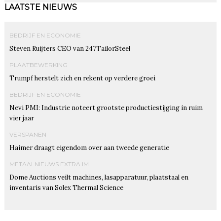
LAATSTE NIEUWS
BEDRIJF EN ECONOMIE
Steven Ruijters CEO van 247TailorSteel
PLAATBEWERKING
Trumpf herstelt zich en rekent op verdere groei
BEDRIJF EN ECONOMIE
Nevi PMI: Industrie noteert grootste productiestijging in ruim
vier jaar
VERSPANEN
Haimer draagt eigendom over aan tweede generatie
METAALNIEUWS EXTRA IM
Dome Auctions veilt machines, lasapparatuur, plaatstaal en
inventaris van Solex Thermal Science