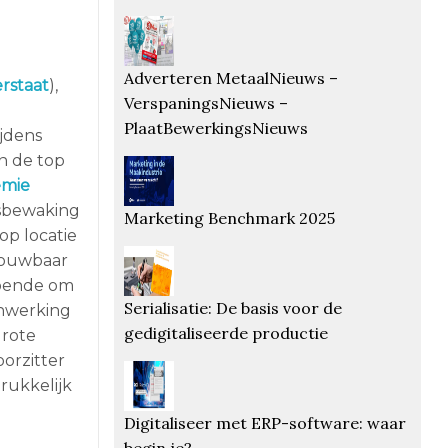
Adverteren MetaalNieuws –
erstaat
),
VerspaningsNieuws –
PlaatBewerkingsNieuws
jdens
n de top
mie
tsbewaking
Marketing Benchmark 2025
op locatie
trouwbaar
ldoende om
Serialisatie: De basis voor de
enwerking
gedigitaliseerde productie
grote
oorzitter
rukkelijk
Digitaliseer met ERP-software: waar
begin je?