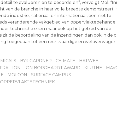
detail te evalueren en te beoordelen”, vervolgt Mol. “In
ht van de branche in haar volle breedte demonstreert. 
 industrie, nationaal en internationaal, een niet te
steeds veranderende vakgebied van oppervlaktebehande
nder technische eisen maar ook op het gebied van de
zit de beoordeling van de inzendingen dan ook in de de
ening toegedaan tot een rechtvaardige en weloverwogen 
MICALS
BYK GARDNER
CE-MATE
HATWEE
NFRA
ION
ION BORGHARDT AWARD
KLUTHE
MAV
IE
MOLCON
SURFACE CAMPUS
 OPPERVLAKTETECHNIEK