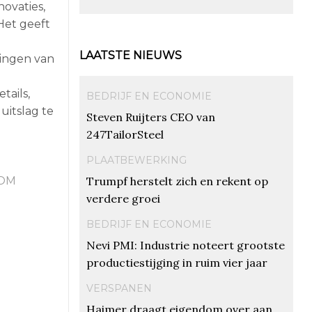
novaties,
Het geeft
LAATSTE NIEUWS
lingen van
tails,
BEDRIJF EN ECONOMIE
uitslag te
Steven Ruijters CEO van
247TailorSteel
PLAATBEWERKING
Trumpf herstelt zich en rekent op
OM
verdere groei
BEDRIJF EN ECONOMIE
Nevi PMI: Industrie noteert grootste
productiestijging in ruim vier jaar
VERSPANEN
Haimer draagt eigendom over aan