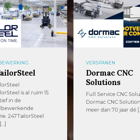
BEWERKING
VERSPANEN
ailorSteel
Dormac CNC
Solutions
lorSteel
orSteel is al ruim 15
Full Service CNC Solu
tief in de
Dormac CNC Solutions 
lbewerkende
meer dan 70 jaar dé [
rie. 247TailorSteel
[…]