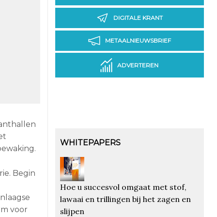
DIGITALE KRANT
METAALNIEUWSBRIEF
ADVERTEREN
anthallen
et
WHITEPAPERS
bewaking.
ie. Begin
Hoe u succesvol omgaat met stof,
enlaagse
lawaai en trillingen bij het zagen en
rm voor
slijpen