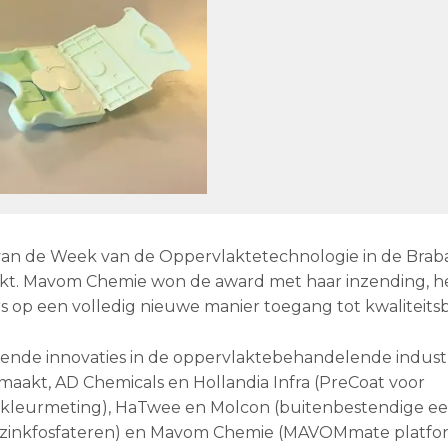
 van de Week van de Oppervlaktetechnologie in de Brab
ikt. Mavom Chemie won de award met haar inzending, h
 op een volledig nieuwe manier toegang tot kwaliteits
evende innovaties in de oppervlaktebehandelende industr
akt, AD Chemicals en Hollandia Infra (PreCoat voor
 (kleurmeting), HaTwee en Molcon (buitenbestendige e
r zinkfosfateren) en Mavom Chemie (MAVOMmate platfo