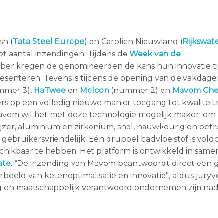
sh (
Tata Steel Europe
) en Carolien Nieuwland (
Rijkswat
t aantal inzendingen. Tijdens de
Week van de
mber kregen de genomineerden de kans hun innovatie ti
presenteren. Tevens is tijdens de opening van de vakdage
mmer 3),
HaTwee
en
Molcon
(nummer 2) en
Mavom Che
s op een volledig nieuwe manier toegang tot kwalitei
Mavom wil het met deze technologie mogelijk maken om 
 ijzer, aluminium en zirkonium, snel, nauwkeurig en be
k gebruikersvriendelijk. Eén druppel badvloeistof is vo
chikbaar te hebben. Het platform is ontwikkeld in sam
ate
. “De inzending van Mavom beantwoordt direct een 
rbeeld van ketenoptimalisatie en innovatie”, aldus juryv
ng en maatschappelijk verantwoord ondernemen zijn nad