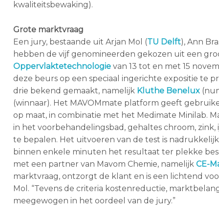
kwaliteitsbewaking).
Grote marktvraag
Een jury, bestaande uit Arjan Mol (
TU Delft
), Ann Bra
hebben de vijf genomineerden gekozen uit een groo
Oppervlaktetechnologie
van 13 tot en met 15 nove
deze beurs op een speciaal ingerichte expositie te 
drie bekend gemaakt, namelijk
Kluthe Benelux
(nu
(winnaar). Het MAVOMmate platform geeft gebruiker
op maat, in combinatie met het Medimate Minilab. 
in het voorbehandelingsbad, gehaltes chroom, zink,
te bepalen. Het uitvoeren van de test is nadrukkelij
binnen enkele minuten het resultaat ter plekke bes
met een partner van Mavom Chemie, namelijk
CE-M
marktvraag, ontzorgt de klant en is een lichtend voo
Mol. “Tevens de criteria kostenreductie, marktbela
meegewogen in het oordeel van de jury.”