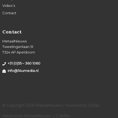
Video’s
Contact
Contact
MetaalNieuws
Tweelingenlaan 51
7324 AP Apeldoorn
+31 (0)55 – 360 1060
info@54umedia.nl
© Copyright 2026 Metaalnieuws | Powered by
iClicks
Adverteren MetaalNieuws
Colofon