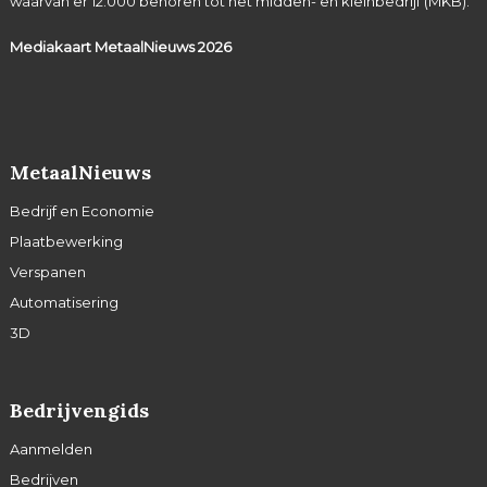
waarvan er 12.000 behoren tot het midden- en kleinbedrijf (MKB).
Mediakaart MetaalNieuws
2026
MetaalNieuws
Bedrijf en Economie
Plaatbewerking
Verspanen
Automatisering
3D
Bedrijvengids
Aanmelden
Bedrijven