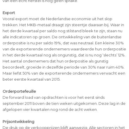
van een echt herstel is nog geen sprake.
Export
Vooral export moet de Nederlandse economie uit het slop
trekken. Het MKB-metaal draagt zijn steentje daaraan bij. Waar in
het derde kwartaal per saldo nog stilstand bleek te zijn, staan nu
alle indicatoren op groen. De ontwikkeling van de buitenlandse
orderpositie is nu per saldo 19%, dat was neutraal. Een kleine 30%
van de exporterende ondernemers waardeerde hun orderpositie
in het derde kwartaal nog als ongunstig, dat is nu nog ‘slechts’ 12%.
Het aantal ondernemers dat hun orderpositie als gunstig
beoordeelt, groeide in dezelfde periode van 30% naar ruim 40%.
Maar liefst 50% van de exporterende ondernemers verwacht een
beter eerste kwartaal van 2015.
Orderportefeuille
De forward load van opdrachten is voor het eerst sinds
september 2011 boven de tien weken uitgekomen. Deze lag in de
afgelopen vier kwartalen nog rond de acht weken.
Prijsontwikkeling
De druk op de verkoopprijzen blijft aanwezig. Alle sectoren in het