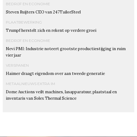
BEDRIJF EN ECONOMIE
Steven Ruijters CEO van 247TailorSteel
PLAATBEWERKING
Trumpf herstelt zich en rekent op verdere groei
BEDRIJF EN ECONOMIE
Nevi PMI: Industrie noteert grootste productiestijging in ruim
vier jaar
VERSPANEN
Haimer draagt eigendom over aan tweede generatie
METAALNIEUWS EXTRA IM
Dome Auctions veilt machines, lasapparatuur, plaatstaal en
inventaris van Solex Thermal Science