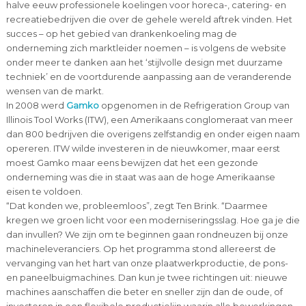
halve eeuw professionele koelingen voor horeca-, catering- en
recreatiebedrijven die over de gehele wereld aftrek vinden. Het
succes – op het gebied van drankenkoeling mag de
onderneming zich marktleider noemen – is volgens de website
onder meer te danken aan het ‘stijlvolle design met duurzame
techniek’ en de voortdurende aanpassing aan de veranderende
wensen van de markt.
In 2008 werd
Gamko
opgenomen in de Refrigeration Group van
Illinois Tool Works (ITW), een Amerikaans conglomeraat van meer
dan 800 bedrijven die overigens zelfstandig en onder eigen naam
opereren. ITW wilde investeren in de nieuwkomer, maar eerst
moest Gamko maar eens bewijzen dat het een gezonde
onderneming was die in staat was aan de hoge Amerikaanse
eisen te voldoen.
“Dat konden we, probleemloos”, zegt Ten Brink. “Daarmee
kregen we groen licht voor een moderniseringsslag. Hoe ga je die
dan invullen? We zijn om te beginnen gaan rondneuzen bij onze
machineleveranciers. Op het programma stond allereerst de
vervanging van het hart van onze plaatwerkproductie, de pons-
en paneelbuigmachines. Dan kun je twee richtingen uit: nieuwe
machines aanschaffen die beter en sneller zijn dan de oude, of