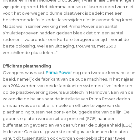
investeren in een flexibele productielijn waarin alle bewerkingen
zijn geïntegreerd. Het dilemma ponsen of laseren deed zich niet
voor: het overwegend dunne plaatwerk is bedekt met een
beschermende folie zodat lasersnijden niet in aanmerking komt.
Nadat we in samenwerking met Prima Power een aantal
simulatieproeven hadden gedaan bleek dat om een aantal
redenen – waaronder een kortere terugverdientijd – veruit de
beste oplossing. Wel een uitdaging, trouwens, met 2500
verschillende plaatdelen…”
Efficiënte plaathandling
Overigens was naast
Prima Power
nog een tweede leverancier in
beeld, namelijk de fabrikant van de oude machines. In het najaar
van 2014 werden van beide fabrikanten systemen ‘live’ bekeken
op de plaatbewerkingsbeurs Euroblech in Hannover. Een van de
zaken die de balans naar de installatie van Prima Power deden
omslaan was de relatief simpele en efficiënte wijze van de
plaathandling tussen het pons- en buiggedeelte van de lijn. De
geponste platen worden uit de ponsunit (SGE) naar een
bufferstation gevoerd en van daaruit naar de buigeenheid (EBE).
In de voor Gamko uitgewerkte configuratie kunnen de platen
vanuit dit tussenstation ook worden overgebracht naar twee