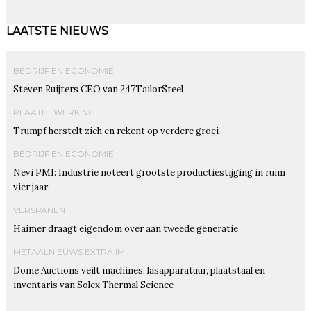
LAATSTE NIEUWS
BEDRIJF EN ECONOMIE
Steven Ruijters CEO van 247TailorSteel
PLAATBEWERKING
Trumpf herstelt zich en rekent op verdere groei
BEDRIJF EN ECONOMIE
Nevi PMI: Industrie noteert grootste productiestijging in ruim
vier jaar
VERSPANEN
Haimer draagt eigendom over aan tweede generatie
METAALNIEUWS EXTRA IM
Dome Auctions veilt machines, lasapparatuur, plaatstaal en
inventaris van Solex Thermal Science