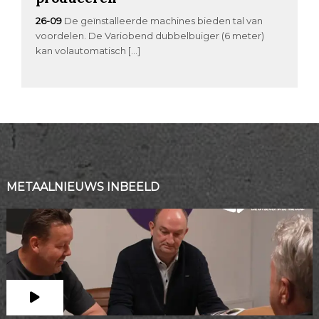
26-09
De geïnstalleerde machines bieden tal van
voordelen. De Variobend dubbelbuiger (6 meter)
kan volautomatisch […]
METAALNIEUWS INBEELD