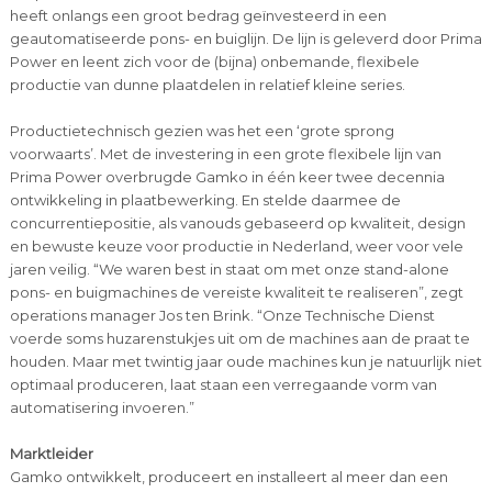
heeft onlangs een groot bedrag geïnvesteerd in een
geautomatiseerde pons- en buiglijn. De lijn is geleverd door Prima
Power en leent zich voor de (bijna) onbemande, flexibele
productie van dunne plaatdelen in relatief kleine series.
Productietechnisch gezien was het een ‘grote sprong
voorwaarts’. Met de investering in een grote flexibele lijn van
Prima Power overbrugde Gamko in één keer twee decennia
ontwikkeling in plaatbewerking. En stelde daarmee de
concurrentiepositie, als vanouds gebaseerd op kwaliteit, design
en bewuste keuze voor productie in Nederland, weer voor vele
jaren veilig. “We waren best in staat om met onze stand-alone
pons- en buigmachines de vereiste kwaliteit te realiseren”, zegt
operations manager Jos ten Brink. “Onze Technische Dienst
voerde soms huzarenstukjes uit om de machines aan de praat te
houden. Maar met twintig jaar oude machines kun je natuurlijk niet
optimaal produceren, laat staan een verregaande vorm van
automatisering invoeren.”
Marktleider
Gamko ontwikkelt, produceert en installeert al meer dan een