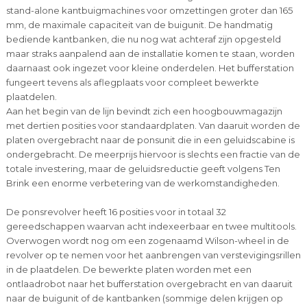
stand-alone kantbuigmachines voor omzettingen groter dan 165
mm, de maximale capaciteit van de buigunit. De handmatig
bediende kantbanken, die nu nog wat achteraf zijn opgesteld
maar straks aanpalend aan de installatie komen te staan, worden
daarnaast ook ingezet voor kleine onderdelen. Het bufferstation
fungeert tevens als aflegplaats voor compleet bewerkte
plaatdelen.
Aan het begin van de lijn bevindt zich een hoogbouwmagazijn
met dertien posities voor standaardplaten. Van daaruit worden de
platen overgebracht naar de ponsunit die in een geluidscabine is
ondergebracht. De meerprijs hiervoor is slechts een fractie van de
totale investering, maar de geluidsreductie geeft volgens Ten
Brink een enorme verbetering van de werkomstandigheden.
De ponsrevolver heeft 16 posities voor in totaal 32
gereedschappen waarvan acht indexeerbaar en twee multitools.
Overwogen wordt nog om een zogenaamd Wilson-wheel in de
revolver op te nemen voor het aanbrengen van verstevigingsrillen
in de plaatdelen. De bewerkte platen worden met een
ontlaadrobot naar het bufferstation overgebracht en van daaruit
naar de buigunit of de kantbanken (sommige delen krijgen op