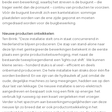
beide een bewerking), waarbij het streven is de buigunit – die
trager werkt dan de ponsunit – continu van producten te voorzien.
Vóór de buigunit bevindt zich een kantelstation: sommige
plaatdelen worden van de ene zijde geponst en moeten
omgedraaid worden voor de buigbewerking.
Nieuwe producten ontwikkelen
Ten Brink: “Deze installatie stelt ons in staat concurrerend in
Nederland te blijven produceren. De stap van stand-alone naar
deze lijn met geïntegreerde bewerkingen betekent in de eerste
plaats een grote productiviteitsverhoging, met naast de
bestaande tweeploegendienst een ‘lights out shift’. We kunnen
kleine series – honderd stuks is al veel – efficiënt en deels
onbemand produceren. De hele installatie kan straks door één fte
worden bediend. En we zijn van de hydrauliek af; juist omdat de
oude, degelijke machines zo lang meegingen, hadden we op den
duur last van lekkage. De nieuwe installatie is servo-elektrisch
aangedreven en bespaart ook nog een flink op energie: het
verbruik ligt ruwweg op een kwart vergeleken met vroeger.
Verder is het spectrum aan bewerkingsmogelijkheden van deze
nieuwe lijn zo breed dat er ook productontwikkeling in het