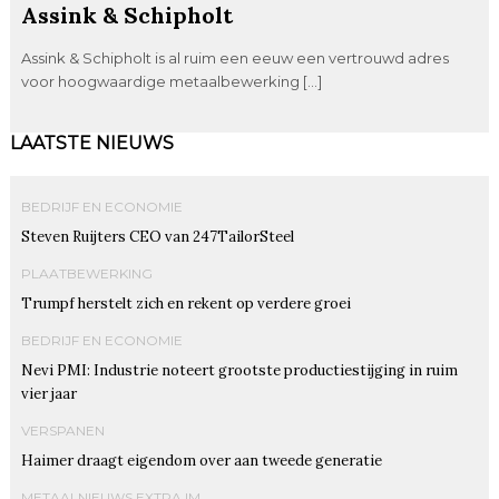
Assink & Schipholt
Assink & Schipholt is al ruim een eeuw een vertrouwd adres
voor hoogwaardige metaalbewerking […]
LAATSTE NIEUWS
BEDRIJF EN ECONOMIE
Steven Ruijters CEO van 247TailorSteel
PLAATBEWERKING
Trumpf herstelt zich en rekent op verdere groei
BEDRIJF EN ECONOMIE
Nevi PMI: Industrie noteert grootste productiestijging in ruim
vier jaar
VERSPANEN
Haimer draagt eigendom over aan tweede generatie
METAALNIEUWS EXTRA IM