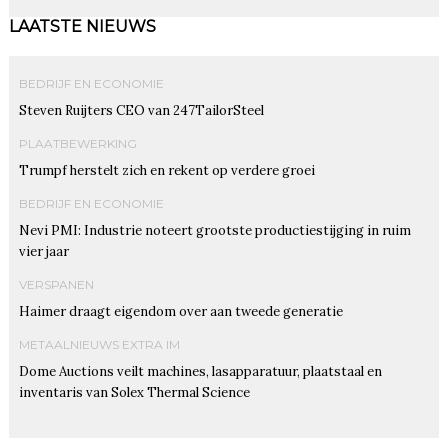
LAATSTE NIEUWS
BEDRIJF EN ECONOMIE
Steven Ruijters CEO van 247TailorSteel
PLAATBEWERKING
Trumpf herstelt zich en rekent op verdere groei
BEDRIJF EN ECONOMIE
Nevi PMI: Industrie noteert grootste productiestijging in ruim
vier jaar
VERSPANEN
Haimer draagt eigendom over aan tweede generatie
METAALNIEUWS EXTRA IM
Dome Auctions veilt machines, lasapparatuur, plaatstaal en
inventaris van Solex Thermal Science