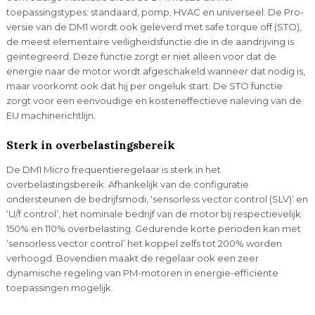
toepassingstypes: standaard, pomp, HVAC en universeel. De Pro-
versie van de DM1 wordt ook geleverd met safe torque off (STO),
de meest elementaire veiligheidsfunctie die in de aandrijving is
geïntegreerd. Deze functie zorgt er niet alleen voor dat de
energie naar de motor wordt afgeschakeld wanneer dat nodig is,
maar voorkomt ook dat hij per ongeluk start. De STO functie
zorgt voor een eenvoudige en kosteneffectieve naleving van de
EU machinerichtlijn.
Sterk in overbelastingsbereik
De DM1 Micro frequentieregelaar is sterk in het
overbelastingsbereik. Afhankelijk van de configuratie
ondersteunen de bedrijfsmodi, ‘sensorless vector control (SLV)’ en
‘U/f control’, het nominale bedrijf van de motor bij respectievelijk
150% en 110% overbelasting. Gedurende korte perioden kan met
‘sensorless vector control’ het koppel zelfs tot 200% worden
verhoogd. Bovendien maakt de regelaar ook een zeer
dynamische regeling van PM-motoren in energie-efficiënte
toepassingen mogelijk.