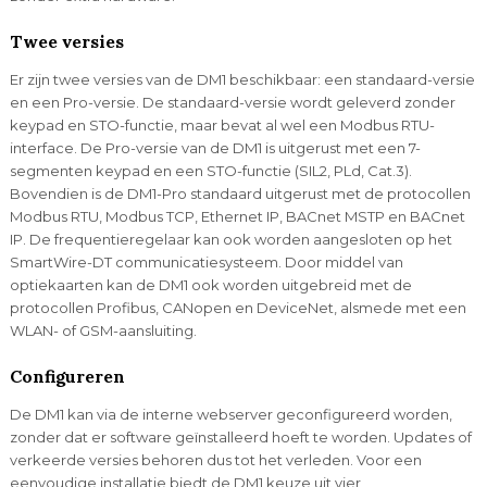
Twee versies
Er zijn twee versies van de DM1 beschikbaar: een standaard-versie
en een Pro-versie. De standaard-versie wordt geleverd zonder
keypad en STO-functie, maar bevat al wel een Modbus RTU-
interface. De Pro-versie van de DM1 is uitgerust met een 7-
segmenten keypad en een STO-functie (SIL2, PLd, Cat.3).
Bovendien is de DM1-Pro standaard uitgerust met de protocollen
Modbus RTU, Modbus TCP, Ethernet IP, BACnet MSTP en BACnet
IP. De frequentieregelaar kan ook worden aangesloten op het
SmartWire-DT communicatiesysteem. Door middel van
optiekaarten kan de DM1 ook worden uitgebreid met de
protocollen Profibus, CANopen en DeviceNet, alsmede met een
WLAN- of GSM-aansluiting.
​Configureren
De DM1 kan via de interne webserver geconfigureerd worden,
zonder dat er software geïnstalleerd hoeft te worden. Updates of
verkeerde versies behoren dus tot het verleden. Voor een
eenvoudige installatie biedt de DM1 keuze uit vier