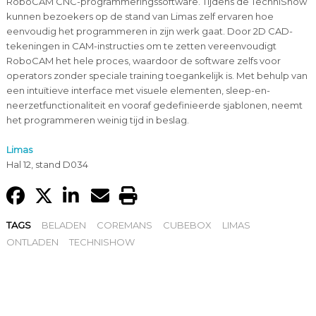
RoboCAM CNC-programmeringssoftware. Tijdens de TechniShow
kunnen bezoekers op de stand van Limas zelf ervaren hoe
eenvoudig het programmeren in zijn werk gaat. Door 2D CAD-
tekeningen in CAM-instructies om te zetten vereenvoudigt
RoboCAM het hele proces, waardoor de software zelfs voor
operators zonder speciale training toegankelijk is. Met behulp van
een intuïtieve interface met visuele elementen, sleep-en-
neerzetfunctionaliteit en vooraf gedefinieerde sjablonen, neemt
het programmeren weinig tijd in beslag.
Limas
Hal 12, stand D034
TAGS
BELADEN
COREMANS
CUBEBOX
LIMAS
ONTLADEN
TECHNISHOW