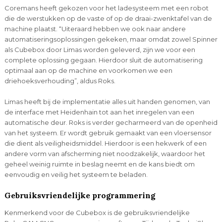
Coremans heeft gekozen voor het ladesysteem met een robot
die de werstukken op de vaste of op de draai-zwenktafel van de
machine plaatst. “Uiteraard hebben we ook naar andere
automatiseringsoplossingen gekeken, maar omdat zowel Spinner
als Cubebox door Limas worden geleverd, zijn we voor een
complete oplossing gegaan. Hierdoor sluit de automatisering
optimaal aan op de machine en voorkomen we een
driehoeksverhouding”, aldus Roks.
Limas heeft bij de implementatie alles uit handen genomen, van
de interface met Heidenhain tot aan het inregelen van een
automatische deur. Roks is verder gecharmeerd van de openheid
van het systeem. Er wordt gebruik gemaakt van een vloersensor
die dient als veiligheidsmiddel. Hierdoor is een hekwerk of een
andere vorm van afscherming niet noodzakelijk, waardoor het
geheel weinig ruimte in beslag neemt en de kans biedt om
eenvoudig en veilig het systeem te beladen.
Gebruiksvriendelijke programmering
Kenmerkend voor de Cubebox is de gebruiksvriendelijke