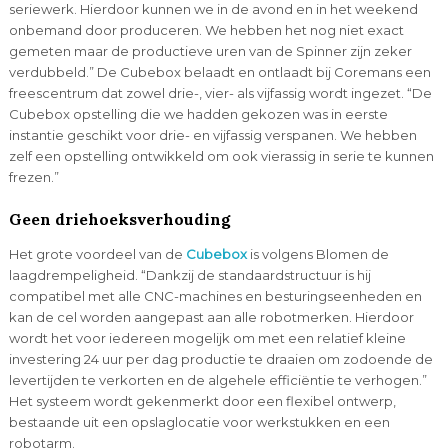
seriewerk. Hierdoor kunnen we in de avond en in het weekend
onbemand door produceren. We hebben het nog niet exact
gemeten maar de productieve uren van de Spinner zijn zeker
verdubbeld.” De Cubebox belaadt en ontlaadt bij Coremans een
freescentrum dat zowel drie-, vier- als vijfassig wordt ingezet. “De
Cubebox opstelling die we hadden gekozen was in eerste
instantie geschikt voor drie- en vijfassig verspanen. We hebben
zelf een opstelling ontwikkeld om ook vierassig in serie te kunnen
frezen.”
Geen driehoeksverhouding
Het grote voordeel van de
Cubebox
is volgens Blomen de
laagdrempeligheid. “Dankzij de standaardstructuur is hij
compatibel met alle CNC-machines en besturingseenheden en
kan de cel worden aangepast aan alle robotmerken. Hierdoor
wordt het voor iedereen mogelijk om met een relatief kleine
investering 24 uur per dag productie te draaien om zodoende de
levertijden te verkorten en de algehele efficiëntie te verhogen.”
Het systeem wordt gekenmerkt door een flexibel ontwerp,
bestaande uit een opslaglocatie voor werkstukken en een
robotarm.