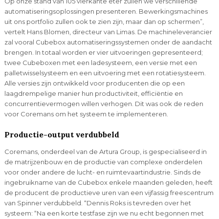
Op onze stand van 105 vierkante eter zullen we verschillende
automatiseringsoplossingen presenteren. Bewerkingsmachines
uit ons portfolio zullen ook te zien zijn, maar dan op schermen”,
vertelt Hans Blomen, directeur van Limas. De machineleverancier
zal vooral Cubebox automatiseringssystemen onder de aandacht
brengen. In totaal worden er vier uitvoeringen gepresenteerd;
twee Cubeboxen met een ladesysteem, een versie met een
palletwisselsysteem en een uitvoering met een rotatiesysteem.
Alle versies zijn ontwikkeld voor producenten die op een
laagdrempelige manier hun productiviteit, efficiëntie en
concurrentievermogen willen verhogen. Dit was ook de reden
voor Coremans om het systeem te implementeren.
Productie-output verdubbeld
Coremans, onderdeel van de Artura Group, is gespecialiseerd in
de matrijzenbouw en de productie van complexe onderdelen
voor onder andere de lucht- en ruimtevaartindustrie. Sinds de
ingebruikname van de Cubebox enkele maanden geleden, heeft
de producent de productieve uren van een vijfassig freescentrum
van Spinner verdubbeld. “Dennis Roks is tevreden over het
systeem: “Na een korte testfase zijn we nu echt begonnen met