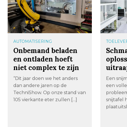
AUTOMATISERING
TOELEVE
Onbemand beladen
Schma
en ontladen hoeft
oploss
niet complex te zijn
uitra
“Dit jaar doen we het anders
Een snij
dan andere jaren op de
een volle
TechniShow. Op onze stand van
probleem
105 vierkante eter zullen […]
snijtafe
plaatuits