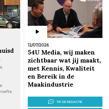
12/07/2026
huisd
54U Media, wij maken
n
zichtbaar wat jij maakt,
met Kennis, Kwaliteit
is
en Bereik in de
Maakindustrie
de
hoefte
TIP DE REDACTIE