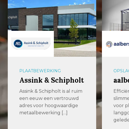
OPSLAGSYSTEMEN
PLAAT
aalbers|farina
Plaa
Efficiënter produceren met
Wij zi
slimmere opslagsystemen
partne
voor plaatwerk en
Order
langgoed Enkele jaren
door M
geleden zochten we […]
[…]