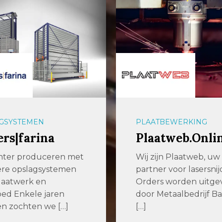
BEWERKING
PLAATBEWERKING
tweb.Online
Baas Metaal
jn Plaatweb, uw
Metaalbedrijf Baas in
r voor lasersnijden
is al meer dan 25 jaar
s worden uitgevoerd
betrouwbare en
etaalbedrijf Baas. Wij
klantgericht […]