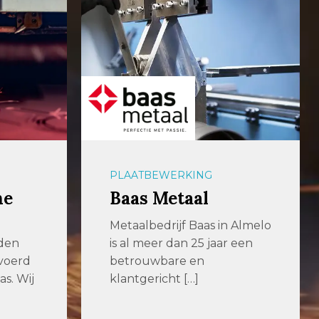
PLAATBEWERKING
Wouters Cutting &
Welding
 Almelo
 een
Your partner for ingenious
cutting & welding Bij
Wouters Cutting & Welding
staan kwaliteit, […]