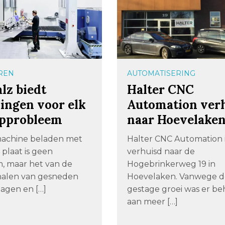
REN
AUTOMATISERING
lz biedt
Halter CNC
ingen voor elk
Automation ver
approbleem
naar Hoevelake
machine beladen met
Halter CNC Automation 
 plaat is geen
verhuisd naar de
, maar het van de
Hogebrinkerweg 19 in
l halen van gesneden
Hoevelaken. Vanwege 
lagen en […]
gestage groei was er be
aan meer […]