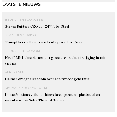
LAATSTE NIEUWS
BEDRIJF EN ECONOMIE
Steven Ruijters CEO van 247TailorSteel
PLAATBEWERKING
Trumpf herstelt zich en rekent op verdere groei
BEDRIJF EN ECONOMIE
Nevi PMI: Industrie noteert grootste productiestijging in ruim
vier jaar
VERSPANEN
Haimer draagt eigendom over aan tweede generatie
METAALNIEUWS EXTRA IM
Dome Auctions veilt machines, lasapparatuur, plaatstaal en
inventaris van Solex Thermal Science