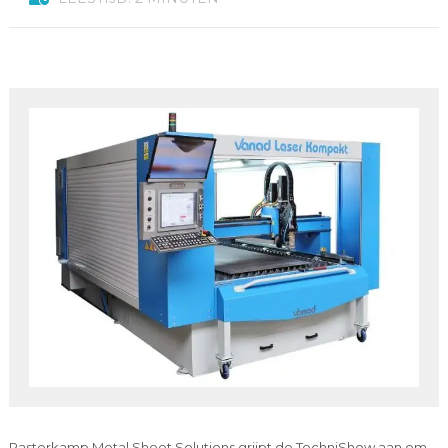
Pasterkamp Metal Sheet Solutions grijpt de TechniShow aan om