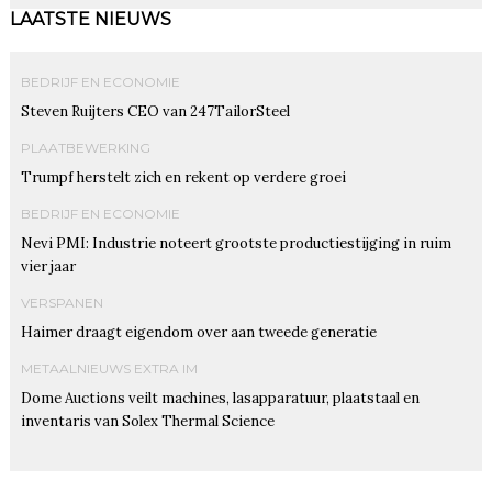
LAATSTE NIEUWS
BEDRIJF EN ECONOMIE
Steven Ruijters CEO van 247TailorSteel
PLAATBEWERKING
Trumpf herstelt zich en rekent op verdere groei
BEDRIJF EN ECONOMIE
Nevi PMI: Industrie noteert grootste productiestijging in ruim
vier jaar
VERSPANEN
Haimer draagt eigendom over aan tweede generatie
METAALNIEUWS EXTRA IM
Dome Auctions veilt machines, lasapparatuur, plaatstaal en
inventaris van Solex Thermal Science