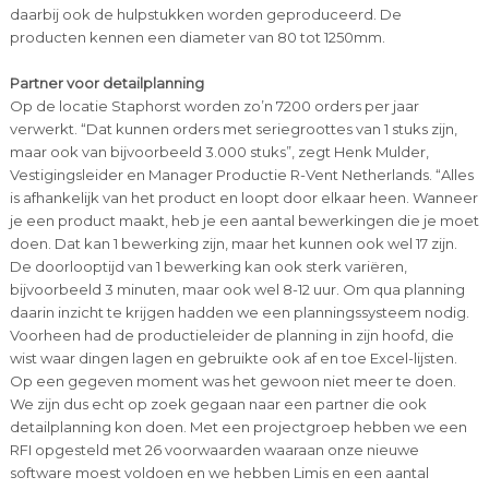
daarbij ook de hulpstukken worden geproduceerd. De
producten kennen een diameter van 80 tot 1250mm.
Partner voor detailplanning
Op de locatie Staphorst worden zo’n 7200 orders per jaar
verwerkt. “Dat kunnen orders met seriegroottes van 1 stuks zijn,
maar ook van bijvoorbeeld 3.000 stuks”, zegt Henk Mulder,
Vestigingsleider en Manager Productie R-Vent Netherlands. “Alles
is afhankelijk van het product en loopt door elkaar heen. Wanneer
je een product maakt, heb je een aantal bewerkingen die je moet
doen. Dat kan 1 bewerking zijn, maar het kunnen ook wel 17 zijn.
De doorlooptijd van 1 bewerking kan ook sterk variëren,
bijvoorbeeld 3 minuten, maar ook wel 8-12 uur. Om qua planning
daarin inzicht te krijgen hadden we een planningssysteem nodig.
Voorheen had de productieleider de planning in zijn hoofd, die
wist waar dingen lagen en gebruikte ook af en toe Excel-lijsten.
Op een gegeven moment was het gewoon niet meer te doen.
We zijn dus echt op zoek gegaan naar een partner die ook
detailplanning kon doen. Met een projectgroep hebben we een
RFI opgesteld met 26 voorwaarden waaraan onze nieuwe
software moest voldoen en we hebben Limis en een aantal