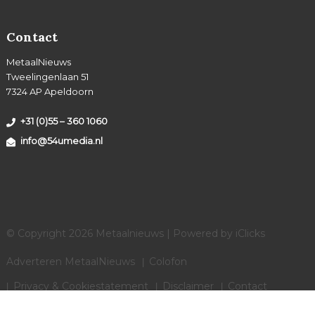
Contact
MetaalNieuws
Tweelingenlaan 51
7324 AP Apeldoorn
+31 (0)55 – 360 1060
info@54umedia.nl
© Copyright 2026 Metaalnieuws | Powered by
iClicks
Adverteren MetaalNieuws
Colofon
Privacy & Cookiestatement
Disclaimer
Contact
Cookies instellingen