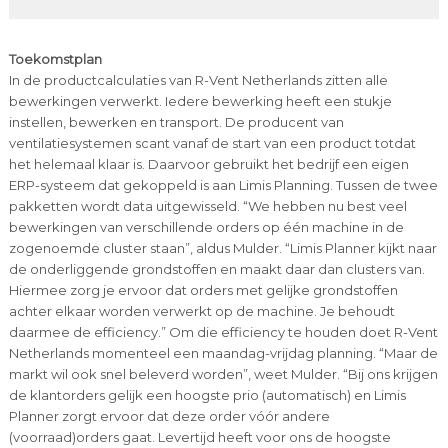
Toekomstplan
In de productcalculaties van R-Vent Netherlands zitten alle
bewerkingen verwerkt. Iedere bewerking heeft een stukje
instellen, bewerken en transport. De producent van
ventilatiesystemen scant vanaf de start van een product totdat
het helemaal klaar is. Daarvoor gebruikt het bedrijf een eigen
ERP-systeem dat gekoppeld is aan Limis Planning. Tussen de twee
pakketten wordt data uitgewisseld. “We hebben nu best veel
bewerkingen van verschillende orders op één machine in de
zogenoemde cluster staan”, aldus Mulder. “Limis Planner kijkt naar
de onderliggende grondstoffen en maakt daar dan clusters van.
Hiermee zorg je ervoor dat orders met gelijke grondstoffen
achter elkaar worden verwerkt op de machine. Je behoudt
daarmee de efficiency.” Om die efficiency te houden doet R-Vent
Netherlands momenteel een maandag-vrijdag planning. “Maar de
markt wil ook snel beleverd worden”, weet Mulder. “Bij ons krijgen
de klantorders gelijk een hoogste prio (automatisch) en Limis
Planner zorgt ervoor dat deze order vóór andere
(voorraad)orders gaat. Levertijd heeft voor ons de hoogste