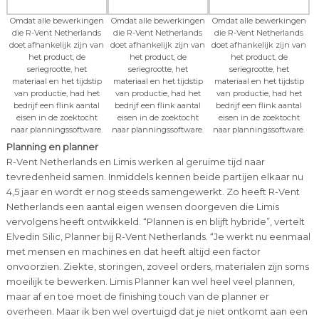
Omdat alle bewerkingen
Omdat alle bewerkingen
Omdat alle bewerkingen
die R-Vent Netherlands
die R-Vent Netherlands
die R-Vent Netherlands
doet afhankelijk zijn van
doet afhankelijk zijn van
doet afhankelijk zijn van
het product, de
het product, de
het product, de
seriegrootte, het
seriegrootte, het
seriegrootte, het
materiaal en het tijdstip
materiaal en het tijdstip
materiaal en het tijdstip
van productie, had het
van productie, had het
van productie, had het
bedrijf een flink aantal
bedrijf een flink aantal
bedrijf een flink aantal
eisen in de zoektocht
eisen in de zoektocht
eisen in de zoektocht
naar planningssoftware.
naar planningssoftware.
naar planningssoftware.
Planning en planner
R-Vent Netherlands en Limis werken al geruime tijd naar
tevredenheid samen. Inmiddels kennen beide partijen elkaar nu
4,5 jaar en wordt er nog steeds samengewerkt. Zo heeft R-Vent
Netherlands een aantal eigen wensen doorgeven die Limis
vervolgens heeft ontwikkeld. “Plannen is en blijft hybride”, vertelt
Elvedin Silic, Planner bij R-Vent Netherlands. “Je werkt nu eenmaal
met mensen en machines en dat heeft altijd een factor
onvoorzien. Ziekte, storingen, zoveel orders, materialen zijn soms
moeilijk te bewerken. Limis Planner kan wel heel veel plannen,
maar af en toe moet de finishing touch van de planner er
overheen. Maar ik ben wel overtuigd dat je niet ontkomt aan een