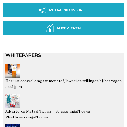
METAALNIEUWSBRIEF
ADVERTEREN
WHITEPAPERS
Hoe u succesvol omgaat met stof, lawaai en trillingen bij het zagen
en slijpen
Adverteren MetaalNieuws – VerspaningsNieuws –
PlaatBewerkingsNieuws