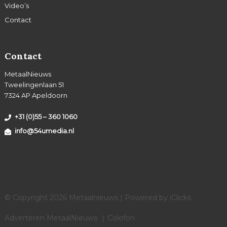
Video’s
Contact
Contact
MetaalNieuws
Tweelingenlaan 51
7324 AP Apeldoorn
+31 (0)55 – 360 1060
info@54umedia.nl
© Copyright 2026 Metaalnieuws | Powered by
iClicks
Adverteren MetaalNieuws
Colofon