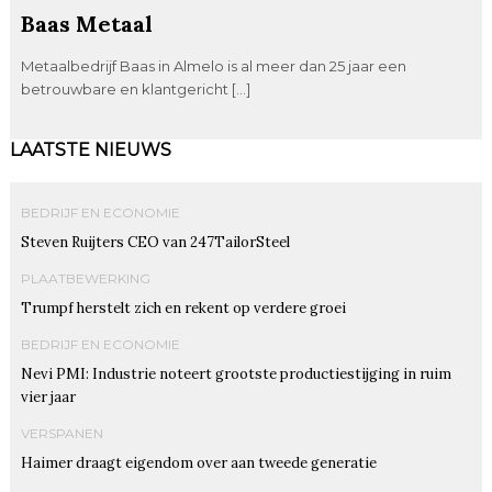
Baas Metaal
Metaalbedrijf Baas in Almelo is al meer dan 25 jaar een
betrouwbare en klantgericht […]
LAATSTE NIEUWS
BEDRIJF EN ECONOMIE
Steven Ruijters CEO van 247TailorSteel
PLAATBEWERKING
Trumpf herstelt zich en rekent op verdere groei
BEDRIJF EN ECONOMIE
Nevi PMI: Industrie noteert grootste productiestijging in ruim
vier jaar
VERSPANEN
Haimer draagt eigendom over aan tweede generatie