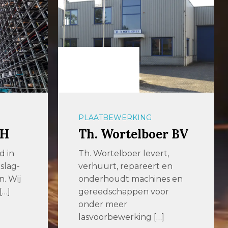
PLAATBEWERKING
bH
Th. Wortelboer BV
d in
Th. Wortelboer levert,
slag-
verhuurt, repareert en
n. Wij
onderhoudt machines en
[…]
gereedschappen voor
onder meer
lasvoorbewerking […]