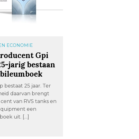
 EN ECONOMIE
roducent Gpi
25-jarig bestaan
ubileumboek
 bestaat 25 jaar. Ter
eid daarvan brengt
cent van RVS tanks en
equipment een
oek uit. […]