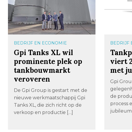
BEDRIJF EN ECONOMIE
BEDRIJF
Gpi Tanks XL wil
Tankp
prominente plek op
viert 
tankbouwmarkt
met j
veroveren
Gpi Group
gelegenh
De Gpi Group is gestart met de
de produ
nieuwe werkmaatschappij Gpi
process 
Tanks XL, die zich richt op de
jubileumb
verkoop en productie […]