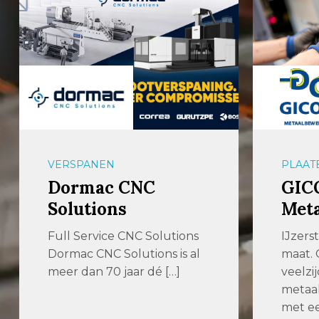
VERSPANEN
PLAAT
Dormac CNC
GIC
Solutions
Met
Full Service CNC Solutions
IJzers
Dormac CNC Solutions is al
maat. 
meer dan 70 jaar dé […]
veelzij
metaal
met ee