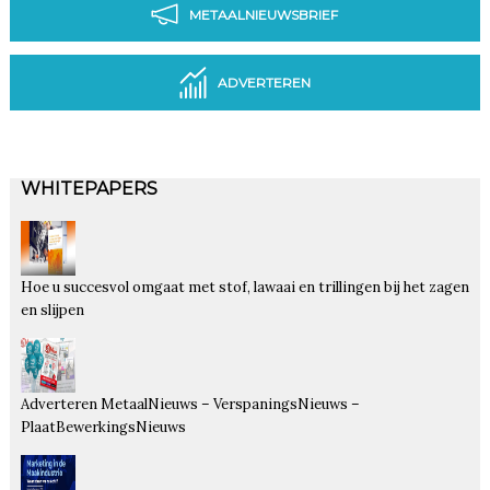
METAALNIEUWSBRIEF
ADVERTEREN
WHITEPAPERS
Hoe u succesvol omgaat met stof, lawaai en trillingen bij het zagen
en slijpen
Adverteren MetaalNieuws – VerspaningsNieuws –
PlaatBewerkingsNieuws