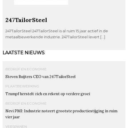
247TailorSteel
247TailorSteel 247TailorSteel is al ruim 15 jaar actief in de
metaalbewerkende industrie. 247TailorSteel levert […]
LAATSTE NIEUWS
BEDRIJF EN ECONOMIE
Steven Ruijters CEO van 247TailorSteel
PLAATBEWERKING
Trumpf herstelt zich en rekent op verdere groei
BEDRIJF EN ECONOMIE
Nevi PMI: Industrie noteert grootste productiestijging in ruim
vier jaar
VERSPANEN