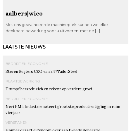
aalbers|wico
Met ons geavanceerde machinepark kunnen we elke
denkbare bewerking voor u uitvoeren, met de […]
LAATSTE NIEUWS
BEDRIJF EN ECONOMIE
Steven Ruijters CEO van 247TailorSteel
PLAATBEWERKING
Trumpf herstelt zich en rekent op verdere groei
BEDRIJF EN ECONOMIE
Nevi PMI: Industrie noteert grootste productiestijging in ruim
vier jaar
VERSPANEN
Haimer draagt eigendom over aan tweede generatie