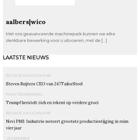
aalbers|wico
Met ons geavanceerde machinepark kunnen we elke
denkbare bewerking voor u uitvoeren, met de […]
LAATSTE NIEUWS
BEDRIJF EN ECONOMIE
Steven Ruijters CEO van 247TailorSteel
PLAATBEWERKING
Trumpf herstelt zich en rekent op verdere groei
BEDRIJF EN ECONOMIE
Nevi PMI: Industrie noteert grootste productiestijging in ruim
vier jaar
VERSPANEN