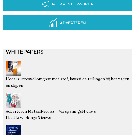
METAALNIEUWSBRIEF
ADVERTEREN
WHITEPAPERS
Hoe u succesvol omgaat met stof, lawaai en trillingen bij het zagen
en slijpen
Adverteren MetaalNieuws – VerspaningsNieuws –
PlaatBewerkingsNieuws