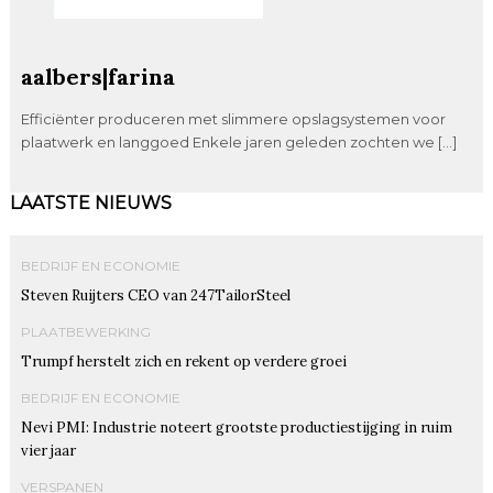
aalbers|farina
Efficiënter produceren met slimmere opslagsystemen voor
plaatwerk en langgoed Enkele jaren geleden zochten we […]
LAATSTE NIEUWS
BEDRIJF EN ECONOMIE
Steven Ruijters CEO van 247TailorSteel
PLAATBEWERKING
Trumpf herstelt zich en rekent op verdere groei
BEDRIJF EN ECONOMIE
Nevi PMI: Industrie noteert grootste productiestijging in ruim
vier jaar
VERSPANEN