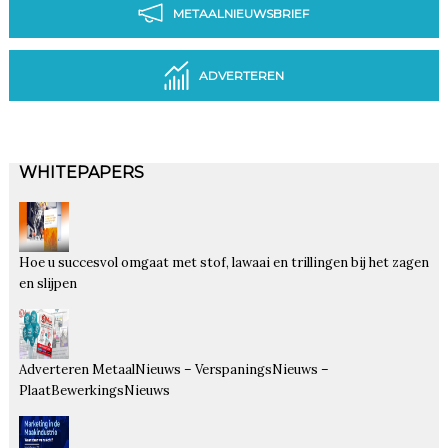
METAALNIEUWSBRIEF
ADVERTEREN
WHITEPAPERS
Hoe u succesvol omgaat met stof, lawaai en trillingen bij het zagen
en slijpen
Adverteren MetaalNieuws – VerspaningsNieuws –
PlaatBewerkingsNieuws