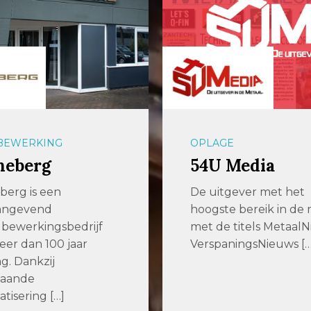
E
OPSLAGSYSTEMEN
 Media
aalbers|farina
gever met het
Efficiënter producer
e bereik in de metaal
slimmere opslagsyst
 titels MetaalNieuws,
voor plaatwerk en
ningsNieuws […]
langgoed Enkele jar
geleden zochten we 