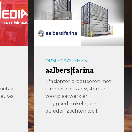
PLAATBEWERKING
247TailorSteel
en met
247TailorSteel
emen
247TailorSteel is al ruim 15
jaar actief in de
en
metaalbewerkende
[…]
industrie. 247TailorSteel
levert […]