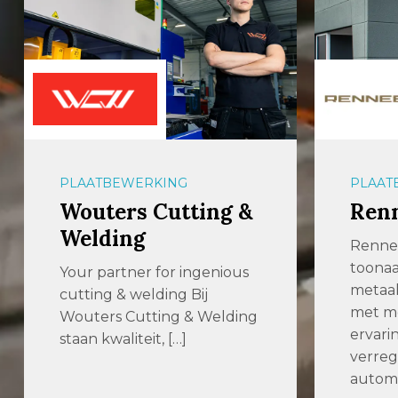
PLAATBEWERKING
OPLAG
Renneberg
54U
Renneberg is een
De uit
toonaangevend
hoogst
metaalbewerkingsbedrijf
met de
met meer dan 100 jaar
Verspa
ervaring. Dankzij
verregaande
automatisering […]