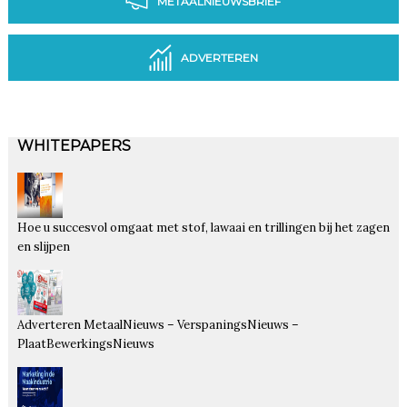
METAALNIEUWSBRIEF
ADVERTEREN
WHITEPAPERS
Hoe u succesvol omgaat met stof, lawaai en trillingen bij het zagen
en slijpen
Adverteren MetaalNieuws – VerspaningsNieuws –
PlaatBewerkingsNieuws