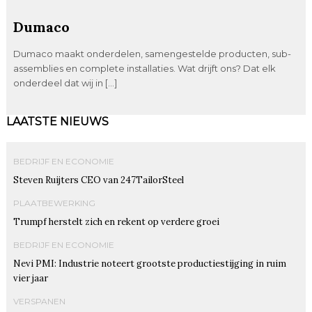
Dumaco
Dumaco maakt onderdelen, samengestelde producten, sub-
assemblies en complete installaties. Wat drijft ons? Dat elk
onderdeel dat wij in […]
LAATSTE NIEUWS
BEDRIJF EN ECONOMIE
Steven Ruijters CEO van 247TailorSteel
PLAATBEWERKING
Trumpf herstelt zich en rekent op verdere groei
BEDRIJF EN ECONOMIE
Nevi PMI: Industrie noteert grootste productiestijging in ruim
vier jaar
VERSPANEN