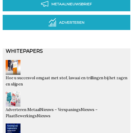
METAALNIEUWSBRIEF
ADVERTEREN
WHITEPAPERS
Hoe u succesvol omgaat met stof, lawaai en trillingen bij het zagen
en slijpen
Adverteren MetaalNieuws – VerspaningsNieuws –
PlaatBewerkingsNieuws