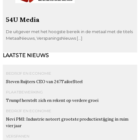
54U Media
De uitgever met het hoogste bereik in de metaal met de titels
MetaalNieuws, VerspaningsNieuws […]
LAATSTE NIEUWS
BEDRIJF EN ECONOMIE
Steven Ruijters CEO van 247TailorSteel
PLAATBEWERKING
Trumpf herstelt zich en rekent op verdere groei
BEDRIJF EN ECONOMIE
Nevi PMI: Industrie noteert grootste productiestijging in ruim
vier jaar
VERSPANEN