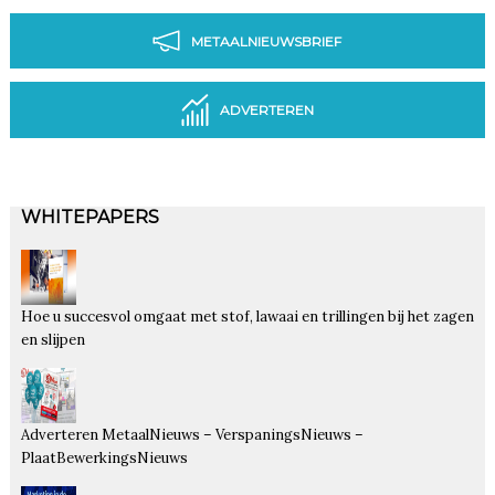
METAALNIEUWSBRIEF
ADVERTEREN
WHITEPAPERS
Hoe u succesvol omgaat met stof, lawaai en trillingen bij het zagen
en slijpen
Adverteren MetaalNieuws – VerspaningsNieuws –
PlaatBewerkingsNieuws