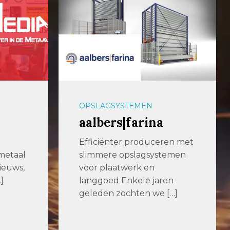
OPPERVLAKTETECHNIEK
Hevami
en met
Ontbraam- of
emen
afbraammachines zijn er in
allerlei soorten en maten.
en
Omdat er ook zoveel […]
[…]