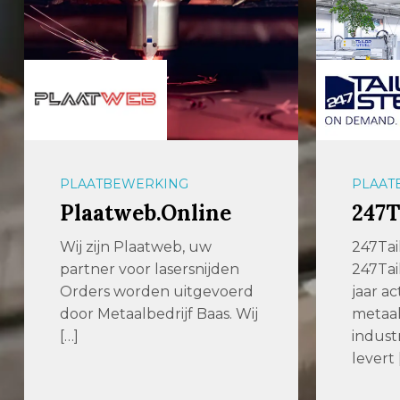
PLAATBEWERKING
OPLAG
247TailorSteel
54U
247TailorSteel
De uit
247TailorSteel is al ruim 15
hoogst
jaar actief in de
met de
metaalbewerkende
Verspa
industrie. 247TailorSteel
levert […]