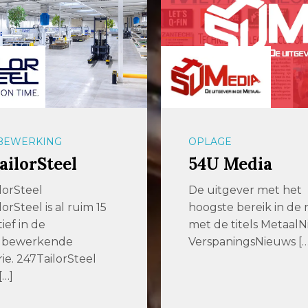
E
OPSLAGSYSTEMEN
 Media
aalbers|farina
gever met het
Efficiënter producer
e bereik in de metaal
slimmere opslagsyst
 titels MetaalNieuws,
voor plaatwerk en
ningsNieuws […]
langgoed Enkele jar
geleden zochten we 