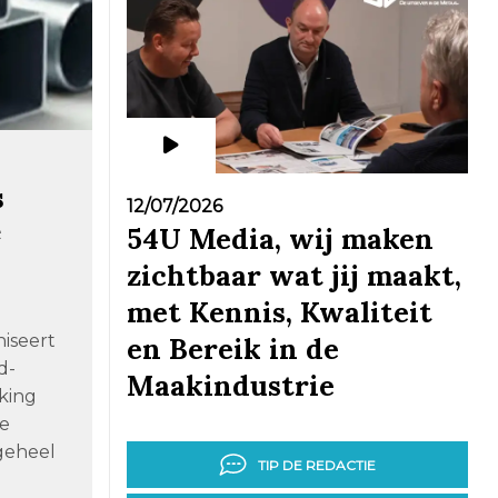
s
12/07/2026
e
54U Media, wij maken
zichtbaar wat jij maakt,
met Kennis, Kwaliteit
iseert
en Bereik in de
d-
Maakindustrie
king
ge
geheel
TIP DE REDACTIE