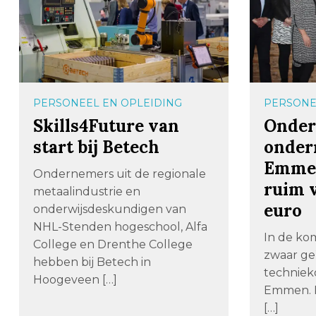
PERSONEEL EN OPLEIDING
PERSONE
Skills4Future van
Onder
start bij Betech
onder
Emmen
Ondernemers uit de regionale
ruim v
metaalindustrie en
euro
onderwijsdeskundigen van
NHL-Stenden hogeschool, Alfa
In de ko
College en Drenthe College
zwaar ge
hebben bij Betech in
technieko
Hoogeveen […]
Emmen. I
[…]