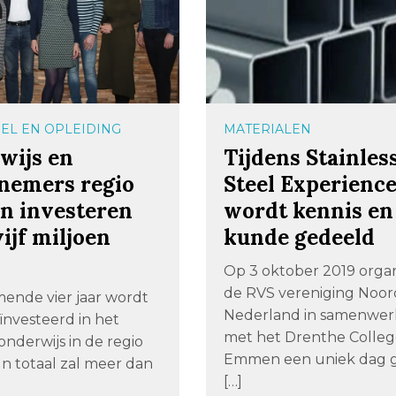
EL EN OPLEIDING
MATERIALEN
wijs en
Tijdens Stainles
nemers regio
Steel Experienc
 investeren
wordt kennis en
ijf miljoen
kunde gedeeld
Op 3 oktober 2019 organ
de RVS vereniging Noor
mende vier jaar wordt
Nederland in samenwer
ïnvesteerd in het
met het Drenthe Colle
nderwijs in de regio
Emmen een uniek dag 
n totaal zal meer dan
[…]