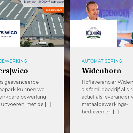
BEWERKING
AUTOMATISERING
ers|wico
Widenhorn
ns geavanceerde
Hofleverancier Widen
nepark kunnen we
als familiebedrijf al si
denkbare bewerking
actief als leverancier 
 uitvoeren, met de […]
metaalbewerkings-
bedrijven en […]