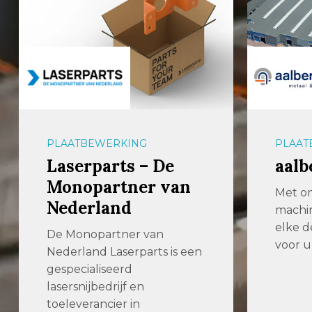
PLAATBEWERKING
PLAAT
Laserparts – De
aalb
Monopartner van
Met o
Nederland
machi
elke 
De Monopartner van
voor u
Nederland Laserparts is een
gespecialiseerd
lasersnijbedrijf en
toeleverancier in