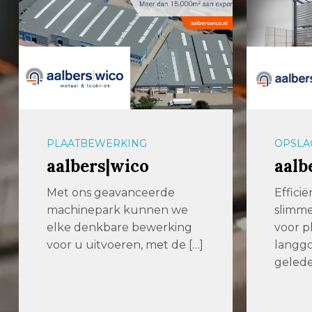
OPSLAGSYSTEMEN
PLAAT
aalbers|farina
GIC
Met
Efficiënter produceren met
slimmere opslagsystemen
IJzers
voor plaatwerk en
maat. 
langgoed Enkele jaren
veelzij
geleden zochten we […]
metaal
met ee
assort