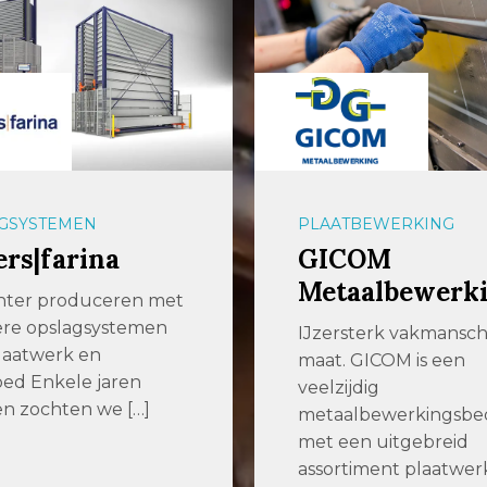
BEWERKING
PLAATBEWERKING
OM
247TailorSteel
aalbewerking
247TailorSteel
247TailorSteel is al ru
terk vakmanschap op
jaar actief in de
GICOM is een
metaalbewerkende
dig
industrie. 247TailorSt
bewerkingsbedrijf
levert […]
n uitgebreid
iment plaatwerk […]