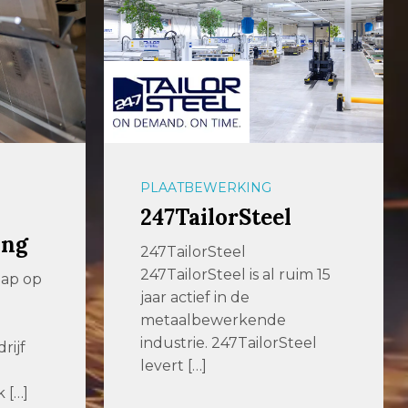
VERSPANEN
Dormac CNC
Solutions
im 15
Full Service CNC Solutions
Dormac CNC Solutions is al
meer dan 70 jaar dé […]
eel