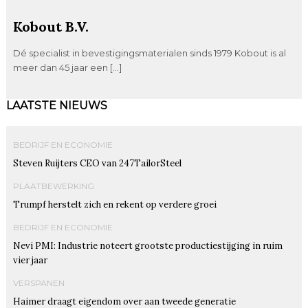
Kobout B.V.
Dé specialist in bevestigingsmaterialen sinds 1979 Kobout is al
meer dan 45 jaar een […]
LAATSTE NIEUWS
BEDRIJF EN ECONOMIE
Steven Ruijters CEO van 247TailorSteel
PLAATBEWERKING
Trumpf herstelt zich en rekent op verdere groei
BEDRIJF EN ECONOMIE
Nevi PMI: Industrie noteert grootste productiestijging in ruim
vier jaar
VERSPANEN
Haimer draagt eigendom over aan tweede generatie