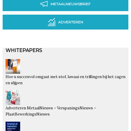
METAALNIEUWSBRIEF
ADVERTEREN
WHITEPAPERS
Hoe u succesvol omgaat met stof, lawaai en trillingen bij het zagen
en slijpen
Adverteren MetaalNieuws – VerspaningsNieuws –
PlaatBewerkingsNieuws