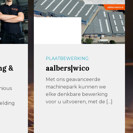
PLAATBEWERKING
ng &
aalbers|wico
Met ons geavanceerde
machinepark kunnen we
nious
elke denkbare bewerking
voor u uitvoeren, met de […]
elding