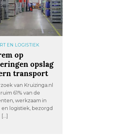
T EN LOGISTIEK
rem op
teringen opslag
ern transport
rzoek van Kruizinga.nl
t ruim 61% van de
nten, werkzaam in
 en logistiek, bezorgd
 […]