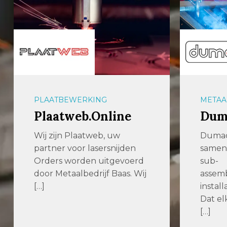
PLAATBEWERKING
METAA
Plaatweb.Online
Dum
Wij zijn Plaatweb, uw
Dumac
partner voor lasersnijden
samen
Orders worden uitgevoerd
sub-
door Metaalbedrijf Baas. Wij
assemb
[…]
install
Dat el
[…]