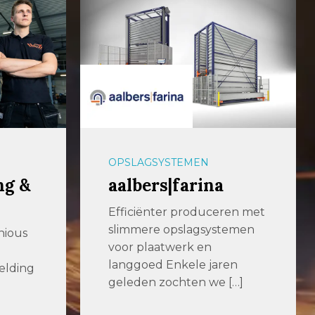
PLAATBEWERKING
Renneberg
en met
Renneberg is een
emen
toonaangevend
metaalbewerkingsbedrijf
en
met meer dan 100 jaar
[…]
ervaring. Dankzij
verregaande