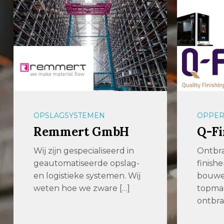
OPPERVLAKTETECHNIEK
PLAAT
Q-Fin
Wout
Wel
Ontbramen, afronden en
finishen! Wij ontwikkelen,
Your p
bouwen en verkopen
cuttin
topmachines voor het
Woute
ontbramen, afronden […]
staan k