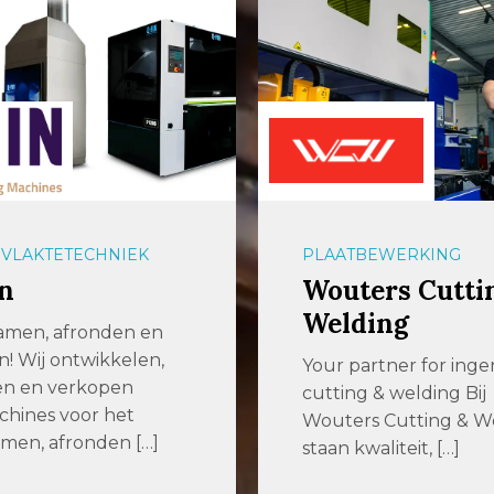
BEWERKING
OPSLAGSYSTEMEN
ers Cutting &
aalbers|farina
ding
Efficiënter producer
slimmere opslagsyst
artner for ingenious
voor plaatwerk en
g & welding Bij
langgoed Enkele jar
rs Cutting & Welding
geleden zochten we 
waliteit, […]