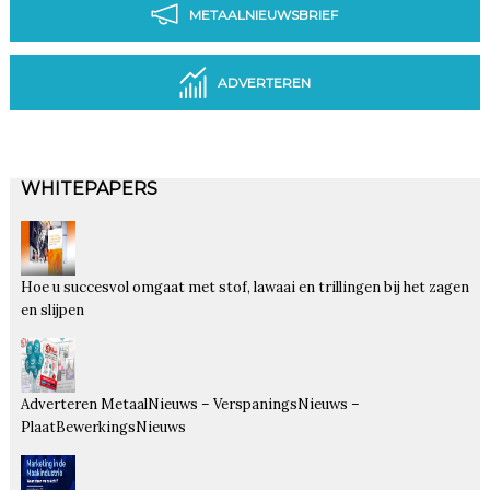
METAALNIEUWSBRIEF
ADVERTEREN
WHITEPAPERS
Hoe u succesvol omgaat met stof, lawaai en trillingen bij het zagen
en slijpen
Adverteren MetaalNieuws – VerspaningsNieuws –
PlaatBewerkingsNieuws