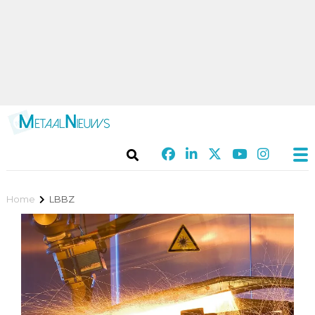
Home
LBBZ