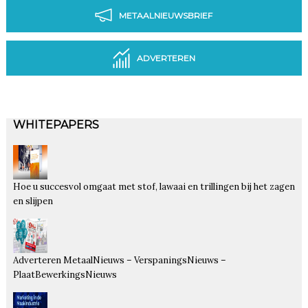
METAALNIEUWSBRIEF
ADVERTEREN
WHITEPAPERS
Hoe u succesvol omgaat met stof, lawaai en trillingen bij het zagen
en slijpen
Adverteren MetaalNieuws – VerspaningsNieuws –
PlaatBewerkingsNieuws