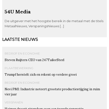
54U Media
De uitgever met het hoogste bereik in de metaal met de titels
MetaalNieuws, VerspaningsNieuws […]
LAATSTE NIEUWS
BEDRIJF EN ECONOMIE
Steven Ruijters CEO van 247TailorSteel
PLAATBEWERKING
Trumpf herstelt zich en rekent op verdere groei
BEDRIJF EN ECONOMIE
Nevi PMI: Industrie noteert grootste productiestijging in ruim
vier jaar
VERSPANEN
Haimer draagt eigendom over aan tweede generatie