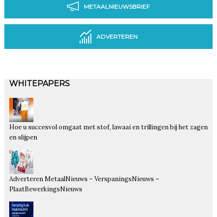
METAALNIEUWSBRIEF
ADVERTEREN
WHITEPAPERS
Hoe u succesvol omgaat met stof, lawaai en trillingen bij het zagen
en slijpen
Adverteren MetaalNieuws – VerspaningsNieuws –
PlaatBewerkingsNieuws