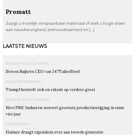
Promatt
Zaagt u moeilijk verspaanbaar materiaal of stelt u hoge eisen
aan nauwkeurigheid, betrouwbaarheid en […]
LAATSTE NIEUWS
BEDRIJF EN ECONOMIE
Steven Ruijters CEO van 247TailorSteel
PLAATBEWERKING
Trumpf herstelt zich en rekent op verdere groei
BEDRIJF EN ECONOMIE
Nevi PMI: Industrie noteert grootste productiestijging in ruim
vier jaar
VERSPANEN
Haimer draagt eigendom over aan tweede generatie