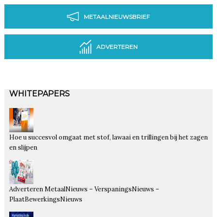
METAALNIEUWSBRIEF
ADVERTEREN
WHITEPAPERS
Hoe u succesvol omgaat met stof, lawaai en trillingen bij het zagen
en slijpen
Adverteren MetaalNieuws – VerspaningsNieuws –
PlaatBewerkingsNieuws