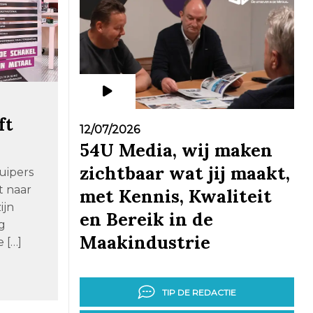
ft
12/07/2026
54U Media, wij maken
zichtbaar wat jij maakt,
uipers
t naar
met Kennis, Kwaliteit
ijn
en Bereik in de
g
Maakindustrie
 […]
TIP DE REDACTIE