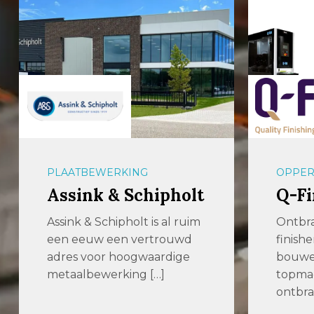
OPPERVLAKTETECHNIEK
PLAAT
Q-Fin
aalb
Ontbramen, afronden en
Met o
finishen! Wij ontwikkelen,
machi
bouwen en verkopen
elke 
topmachines voor het
voor u
ontbramen, afronden […]