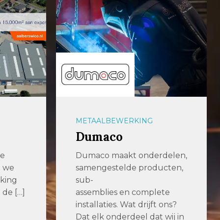
PLAATBEWERKING
Wouters Cutting &
Welding
delen,
cten,
Your partner for ingenious
cutting & welding Bij
ete
Wouters Cutting & Welding
 ons?
staan kwaliteit, […]
 wij in