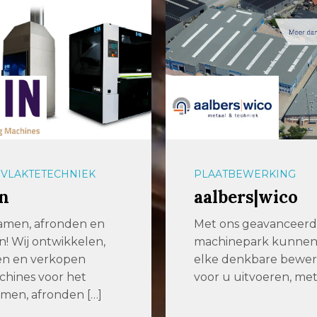
BEWERKING
METAALBEWERKING
ers|wico
Dumaco
ns geavanceerde
Dumaco maakt onder
nepark kunnen we
samengestelde produ
denkbare bewerking
sub-
 uitvoeren, met de […]
assemblies en compl
installaties. Wat drijft
Dat elk onderdeel dat