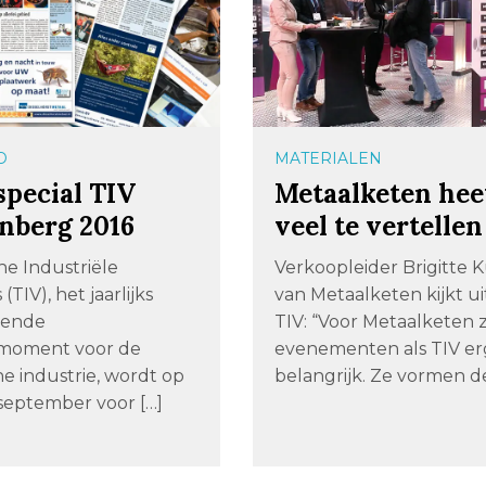
D
MATERIALEN
special TIV
Metaalketen hee
nberg 2016
veel te vertellen
he Industriële
Verkoopleider Brigitte K
(TIV), het jaarlijks
van Metaalketen kijkt ui
rende
TIV: “Voor Metaalketen z
moment voor de
evenementen als TIV er
e industrie, wordt op
belangrijk. Ze vormen de
 september voor […]