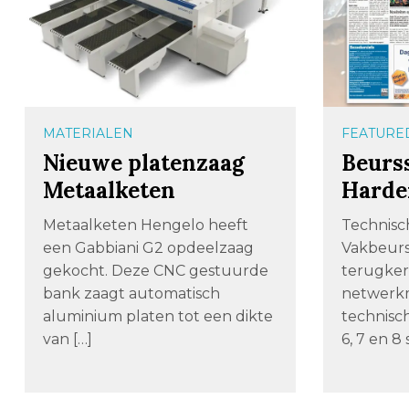
MATERIALEN
FEATURE
Nieuwe platenzaag
Beurs
Metaalketen
Harde
Metaalketen Hengelo heeft
Technisc
een Gabbiani G2 opdeelzaag
Vakbeurs 
gekocht. Deze CNC gestuurde
terugke
bank zaagt automatisch
netwerk
aluminium platen tot een dikte
technisch
van […]
6, 7 en 8