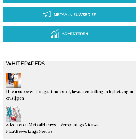
METAALNIEUWSBRIEF
ADVERTEREN
WHITEPAPERS
Hoe u succesvol omgaat met stof, lawaai en trillingen bij het zagen
en slijpen
Adverteren MetaalNieuws – VerspaningsNieuws –
PlaatBewerkingsNieuws