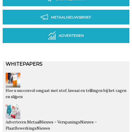
METAALNIEUWSBRIEF
ADVERTEREN
WHITEPAPERS
Hoe u succesvol omgaat met stof, lawaai en trillingen bij het zagen
en slijpen
Adverteren MetaalNieuws – VerspaningsNieuws –
PlaatBewerkingsNieuws