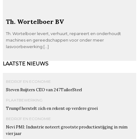
Th. Wortelboer BV
Th. Wortelboer levert, verhuurt, repareert en onderhoudt
machines en gereedschappen voor onder meer
lasvoorbewerking […]
LAATSTE NIEUWS
BEDRIJF EN ECONOMIE
Steven Ruijters CEO van 247TailorSteel
PLAATBEWERKING
Trumpf herstelt zich en rekent op verdere groei
BEDRIJF EN ECONOMIE
Nevi PMI: Industrie noteert grootste productiestijging in ruim
vier jaar