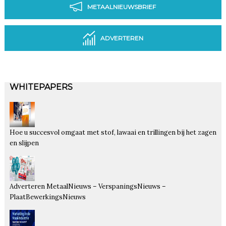
METAALNIEUWSBRIEF
ADVERTEREN
WHITEPAPERS
Hoe u succesvol omgaat met stof, lawaai en trillingen bij het zagen
en slijpen
Adverteren MetaalNieuws – VerspaningsNieuws –
PlaatBewerkingsNieuws