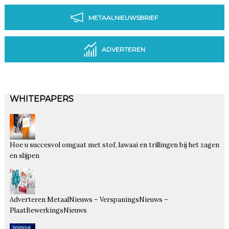
METAALNIEUWSBRIEF
ADVERTEREN
WHITEPAPERS
Hoe u succesvol omgaat met stof, lawaai en trillingen bij het zagen
en slijpen
Adverteren MetaalNieuws – VerspaningsNieuws –
PlaatBewerkingsNieuws