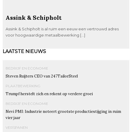
Assink & Schipholt
Assink & Schipholt is al ruim een eeuw een vertrouwd adres
voor hoogwaardige metaalbewerking […]
LAATSTE NIEUWS
BEDRIJF EN ECONOMIE
Steven Ruijters CEO van 247TailorSteel
PLAATBEWERKING
Trumpf herstelt zich en rekent op verdere groei
BEDRIJF EN ECONOMIE
Nevi PMI: Industrie noteert grootste productiestijging in ruim
vier jaar
VERSPANEN