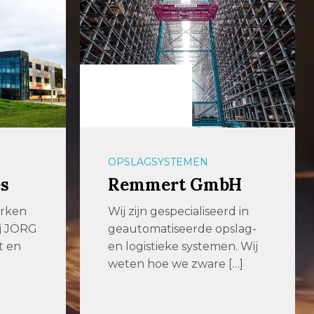
OPSLAGSYSTEMEN
s
Remmert GmbH
erken
Wij zijn gespecialiseerd in
ij JÖRG
geautomatiseerde opslag-
t en
en logistieke systemen. Wij
weten hoe we zware […]