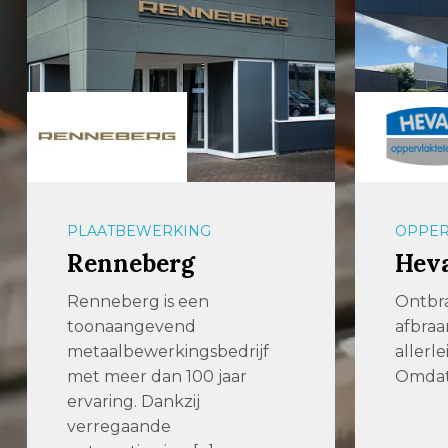
PLAATBEWERKING
OPPER
Renneberg
Hev
Renneberg is een
Ontbr
toonaangevend
afbraa
metaalbewerkingsbedrijf
allerl
met meer dan 100 jaar
Omdat 
ervaring. Dankzij
verregaande