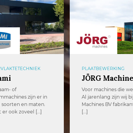
VLAKTETECHNIEK
PLAATBEWERKING
ami
JÖRG Machine
aam- of
Voor machines die w
mmachines zijn er in
Al jarenlang zijn wij b
ei soorten en maten.
Machines BV fabrikan
er ook zoveel […]
[…]