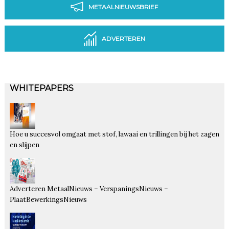
METAALNIEUWSBRIEF
ADVERTEREN
WHITEPAPERS
Hoe u succesvol omgaat met stof, lawaai en trillingen bij het zagen
en slijpen
Adverteren MetaalNieuws – VerspaningsNieuws –
PlaatBewerkingsNieuws