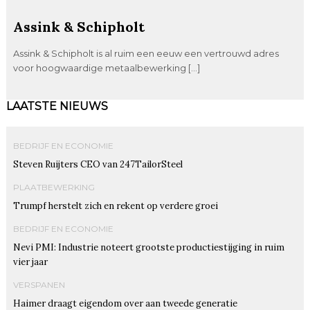
Assink & Schipholt
Assink & Schipholt is al ruim een eeuw een vertrouwd adres
voor hoogwaardige metaalbewerking […]
LAATSTE NIEUWS
BEDRIJF EN ECONOMIE
Steven Ruijters CEO van 247TailorSteel
PLAATBEWERKING
Trumpf herstelt zich en rekent op verdere groei
BEDRIJF EN ECONOMIE
Nevi PMI: Industrie noteert grootste productiestijging in ruim
vier jaar
VERSPANEN
Haimer draagt eigendom over aan tweede generatie