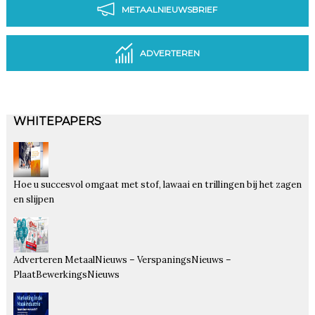
METAALNIEUWSBRIEF
ADVERTEREN
WHITEPAPERS
Hoe u succesvol omgaat met stof, lawaai en trillingen bij het zagen
en slijpen
Adverteren MetaalNieuws – VerspaningsNieuws –
PlaatBewerkingsNieuws