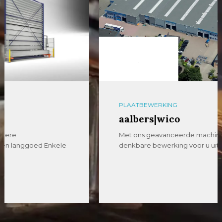
PLAATBEWERKING
aalbers|wico
Met ons geavanceerde machinepark kunnen we elke
denkbare bewerking voor u uitvoeren, met de […]