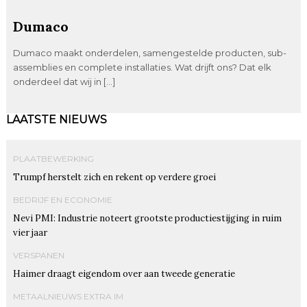
Dumaco
Dumaco maakt onderdelen, samengestelde producten, sub-
assemblies en complete installaties. Wat drijft ons? Dat elk
onderdeel dat wij in […]
LAATSTE NIEUWS
PLAATBEWERKING
Trumpf herstelt zich en rekent op verdere groei
BEDRIJF EN ECONOMIE
Nevi PMI: Industrie noteert grootste productiestijging in ruim
vier jaar
VERSPANEN
Haimer draagt eigendom over aan tweede generatie
METAALNIEUWS EXTRA IM