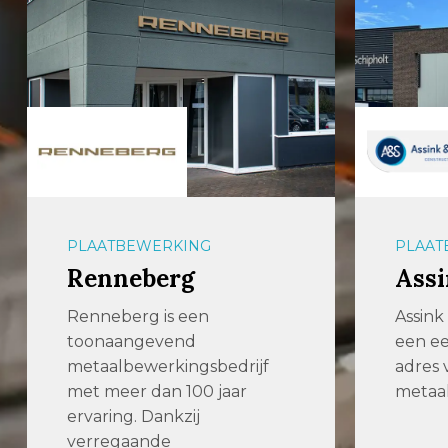
PLAATBEWERKING
PLAAT
Renneberg
Assi
Renneberg is een
Assink 
toonaangevend
een e
metaalbewerkingsbedrijf
adres
met meer dan 100 jaar
metaa
ervaring. Dankzij
verregaande