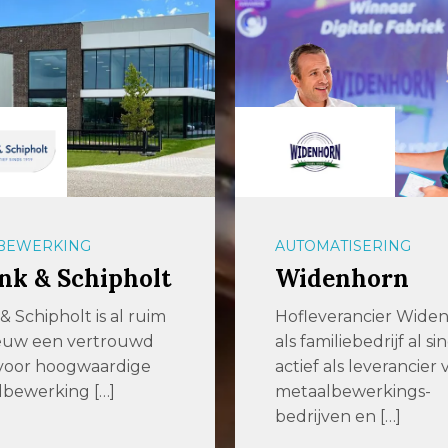
BEWERKING
AUTOMATISERING
nk & Schipholt
Widenhorn
& Schipholt is al ruim
Hofleverancier Widen
euw een vertrouwd
als familiebedrijf al si
 voor hoogwaardige
actief als leverancier 
lbewerking […]
metaalbewerkings-
bedrijven en […]