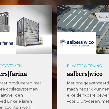
GSYSTEMEN
PLAATBEWERKING
ers|farina
aalbers|wico
ënter produceren met
Met ons geavanceer
ere opslagsystemen
machinepark kunne
laatwerk en
elke denkbare bewer
ed Enkele jaren
voor u uitvoeren, met
n zochten we […]