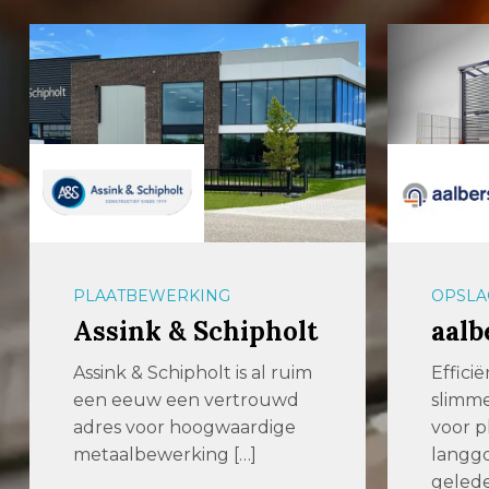
PLAATBEWERKING
OPSLA
Assink & Schipholt
aalb
Assink & Schipholt is al ruim
Effici
een eeuw een vertrouwd
slimm
adres voor hoogwaardige
voor p
metaalbewerking […]
langgo
gelede