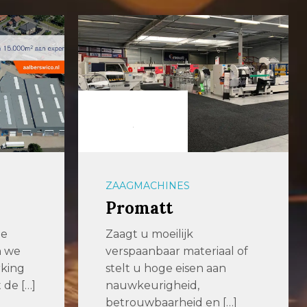
ZAAGMACHINES
Promatt
de
Zaagt u moeilijk
n we
verspaanbaar materiaal of
king
stelt u hoge eisen aan
 de […]
nauwkeurigheid,
betrouwbaarheid en […]