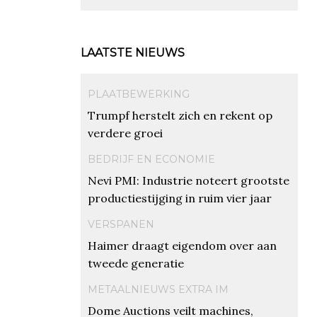
LAATSTE NIEUWS
PLAATBEWERKING
Trumpf herstelt zich en rekent op
verdere groei
BEDRIJF EN ECONOMIE
Nevi PMI: Industrie noteert grootste
productiestijging in ruim vier jaar
VERSPANEN
Haimer draagt eigendom over aan
tweede generatie
METAALNIEUWS EXTRA IM
Dome Auctions veilt machines,