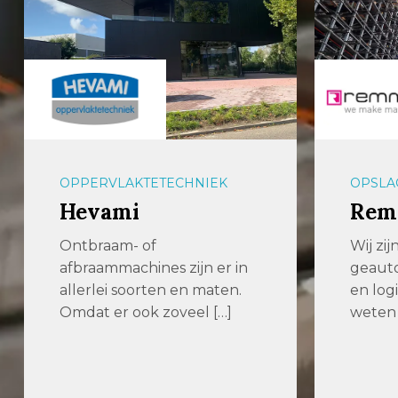
OPSLAGSYSTEMEN
PLAAT
Remmert GmbH
Plaa
Wij zijn gespecialiseerd in
Wij zi
geautomatiseerde opslag-
partne
en logistieke systemen. Wij
Order
weten hoe we zware […]
door M
[…]