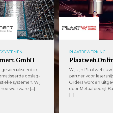
BEWERKING
PLAATBEWERKING
tweb.Online
Laserparts – D
Monopartner 
jn Plaatweb, uw
Nederland
r voor lasersnijden
s worden uitgevoerd
De Monopartner van
etaalbedrijf Baas. Wij
Nederland Laserparts 
gespecialiseerd
lasersnijbedrijf en
toeleverancier in