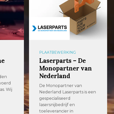
PLAATBEWERKING
e
Renneberg
van
Renneberg is een
toonaangevend
metaalbewerkingsbedrijf
met meer dan 100 jaar
is een
ervaring. Dankzij
verregaande
automatisering […]