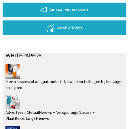
METAALNIEUWSBRIEF
ADVERTEREN
WHITEPAPERS
Hoe u succesvol omgaat met stof, lawaai en trillingen bij het zagen
en slijpen
Adverteren MetaalNieuws – VerspaningsNieuws –
PlaatBewerkingsNieuws