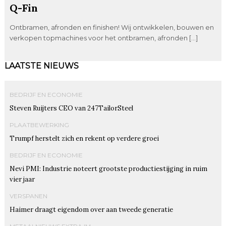
Q-Fin
Ontbramen, afronden en finishen! Wij ontwikkelen, bouwen en
verkopen topmachines voor het ontbramen, afronden […]
LAATSTE NIEUWS
BEDRIJF EN ECONOMIE
Steven Ruijters CEO van 247TailorSteel
PLAATBEWERKING
Trumpf herstelt zich en rekent op verdere groei
BEDRIJF EN ECONOMIE
Nevi PMI: Industrie noteert grootste productiestijging in ruim
vier jaar
VERSPANEN
Haimer draagt eigendom over aan tweede generatie